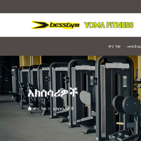
ዋና ገጽ
መፍትሔ
አክሰሳሪዎች
ዋና ገጽ
>
አክሰሳሪዎች