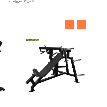
ተመከረው ምርቶች