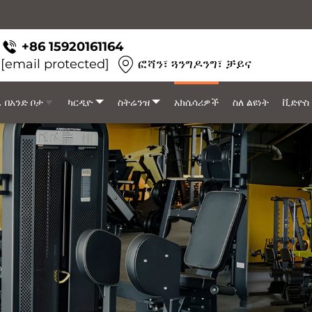
+86 15920161164
[email protected]
ፎሻን፣ ጓንግዶንግ፣ ቻይና
 በአንድ ቦታ
ካርዲዮ
ስትሬንዝ
አክሴሳሪዎች
ስለ ልዩነት
ቪድዮስ