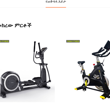
የጠቅላላ እይታ
መከረው ምርቶች