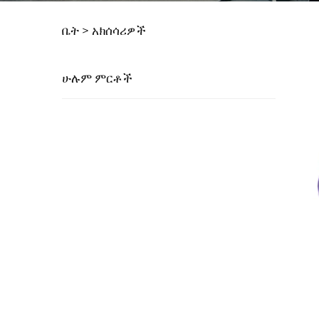
ቤት >
አክሰሳሪዎች
ሁሉም ምርቶች