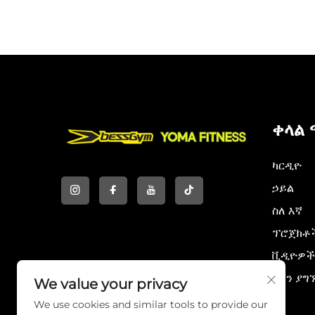
ቀላል
ካርዲዮ
ኃይል
ስለ እኛ
ፕሮጀክቶ
ቪዲዮዎች
እኛን ያግ
We value your privacy
We use cookies and similar tools to provide our