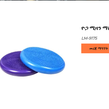
ዮጋ ሚዛን ማ
LM-9175
መረጃ ማግኘት