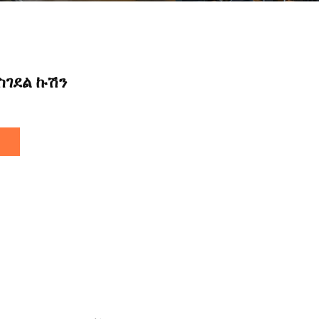
ስገደል ኩሽን