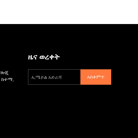
ዜና ወረቀት
ኖሎጂ
አስቀምጥ
ን ከተማ,