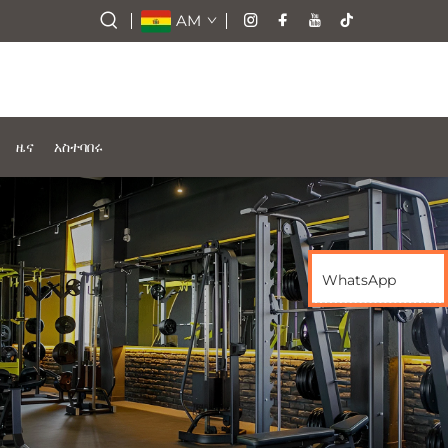
AM
ዜና
አስተባበሩ
WhatsApp