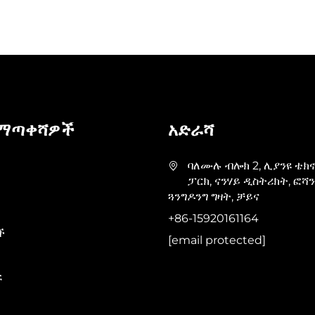
 ማጣቀሻዎች
አድራሻ
ባለሙሉ ብሎክ 2, ሊያንዩ ቴክ
ፓርክ, ናንሃይ ዲስትሪክት, ፎሻ
ጓንግዶንግ ግዛት, ቻይና
+86-15920161164
ች
[email protected]
ኙ