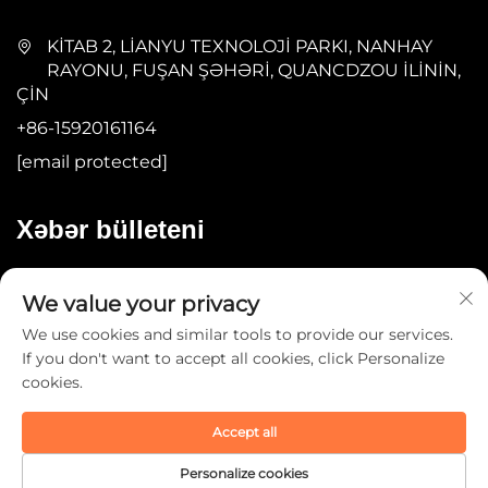
KİTAB 2, LİANYU TEXNOLOJİ PARKI, NANHAY
RAYONU, FUŞAN ŞƏHƏRİ, QUANCDZOU İLİNİN,
ÇİN
+86-15920161164
[email protected]
Xəbər bülleteni
Göndər
We value your privacy
We use cookies and similar tools to provide our services.
If you don't want to accept all cookies, click Personalize
cookies.
Accept all
Müəllif hüquqları © 2025 Guangdong YOMA Fitness
Technology Co., Ltd. -
Gizlilik siyasəti
Personalize cookies