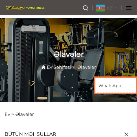
AZ
Əlavələr
Ev Səhifəsi
>
Əlavələr
WhatsApp
Ev >
Əlavələr
BÜTÜN MƏHSULLAR