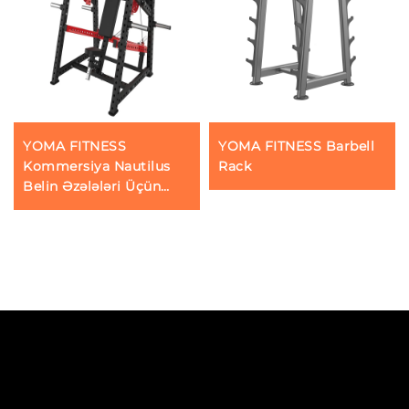
YOMA FITNESS
YOMA FITNESS Barbell
Kommersiya Nautilus
Rack
Belin Əzələləri Üçün
Maşın