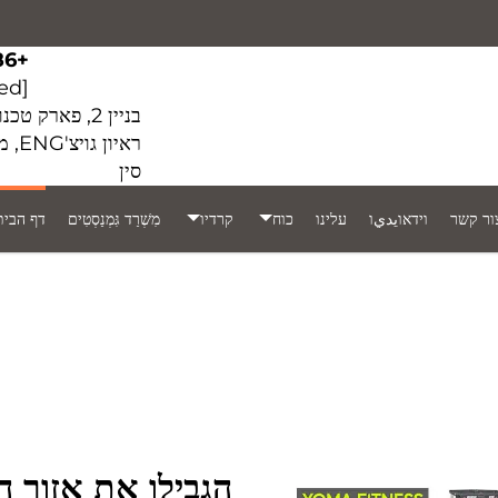
+86 15920161164
[email protected]
ראיו
סין
ור קשר
וידאוيديו
עלינו
כוח
קרדיו
‏‏מִשְׁרַד גִּמְנַסְטִים
דף הבית
הגבילו את אזור ה