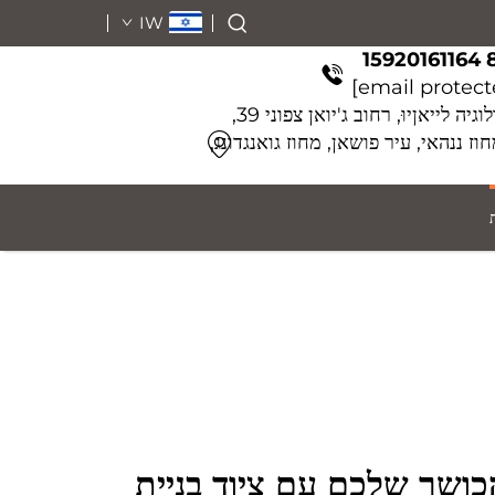
IW
בניין 2, פארק טכנולוגיה לייאןיוּ, רחוב ג'יואן צפוני 39,
ן גויצ'ENG, מחוז ננהאי, עיר פושאן, מחוז גואנגדונג,
כושר שלכם עם ציוד בניית