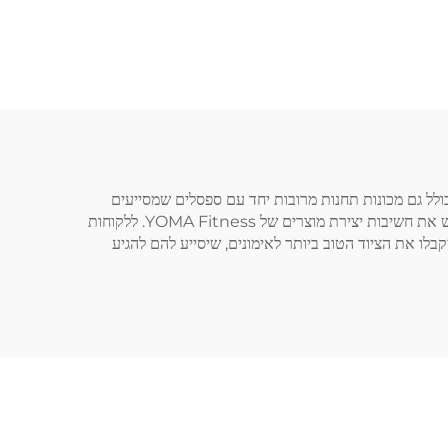
ספורט לגוף איטי
 שלנו כולל גם מכונות תחנות מרובות יחד עם ספסלים שמסייעים
להתאים את הצרכים של סביבות כושר מגוונות. אנו גם מבינים שציוד ואימון הולכים צמוד לכן אימון יעיל חייב לכלול ציוד מהימן, מה שמדגיש את חשיבות יצירת מוצרים של YOMA Fitness. ללקוחות
בלו את הציוד הטוב ביותר לאימונים, שיסייע להם להגיע