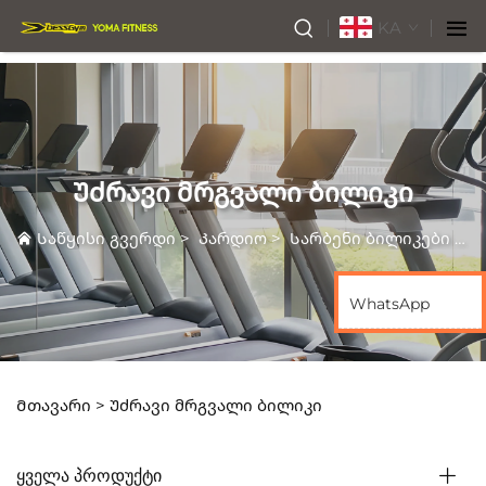
KA
Უძრავი მრგვალი ბილიკი
Საწყისი გვერდი
>
Კარდიო
>
Სარბენი ბილიკები
>
Უ
WhatsApp
Მთავარი >
Უძრავი მრგვალი ბილიკი
ᲧᲕᲔᲚᲐ ᲞᲠᲝᲓᲣᲥᲢᲘ