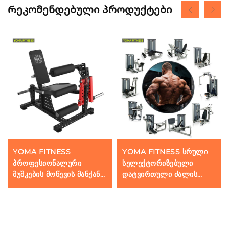
Რეკომენდებული პროდუქტები
YOMA FITNESS
YOMA FITNESS სრული
პროფესიონალური
სელექტორიზებული
მუშკების მოწევის მანქანა
დატვირთული ძალის
დასაჯდომად
ტრენაჟორების სავარჯიშო
დანადგარების პაკეტი
კომერციული ვარჯიშების
კლუბის პროექტისთვის