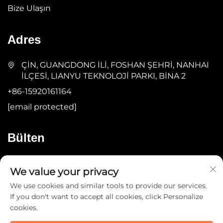
Bize Ulaşın
Adres
ÇİN, GUANGDONG İLİ, FOSHAN ŞEHRİ, NANHAI
İLÇESİ, LIANYU TEKNOLOJİ PARKI, BİNA 2
+86-15920161164
[email protected]
Bülten
Gönder
We value your privacy
We use cookies and similar tools to provide our services.
If you don't want to accept all cookies, click Personalize
cookies.