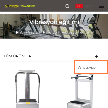
TR
Vibrasyon eğitimi
Ana Sayfa
>
Kardiyo
>
Vibrasyon eğitimi
TÜM ÜRÜNLER
WhatsApp