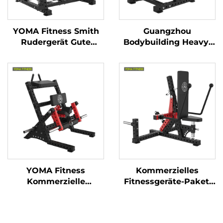
YOMA Fitness Smith
Guangzhou
Rudergerät Gute
Bodybuilding Heavy-
Rückmeldung
Duty-
Rückenstärketraining
Fitnessgerätehersteller
Trainingsgeräte für
YOMA Fitness
professionelle
Sportausrüstung
Bodybuilder Workout-
Beinbeuger- und
Übung
Strecker-
Kraftmaschine
YOMA Fitness
Kommerzielles
Kommerzielle
Fitnessgeräte-Paket,
professionelle
chinesischer
Großhandels-
Guangzhou Fitness-
Fitnessgeräte und
Trainingsgerät,