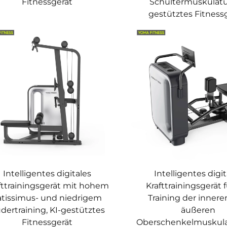
Fitnessgerät
Schultermuskulatur
gestütztes Fitness
Intelligentes digitales
Intelligentes digi
fttrainingsgerät mit hohem
Krafttrainingsgerät 
atissimus- und niedrigem
Training der inner
dertraining, KI-gestütztes
äußeren
Fitnessgerät
Oberschenkelmuskulat