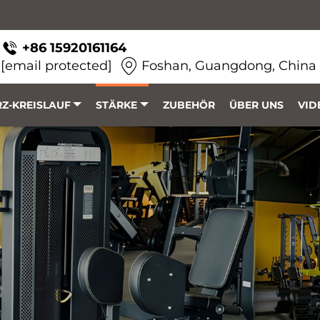
+86 15920161164
[email protected]
Foshan, Guangdong, China
Z-KREISLAUF
STÄRKE
ZUBEHÖR
ÜBER UNS
VID