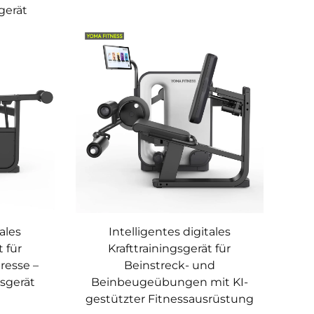
gerät
tales
Intelligentes digitales
t für
Krafttrainingsgerät für
resse –
Beinstreck- und
ssgerät
Beinbeugeübungen mit KI-
gestützter Fitnessausrüstung