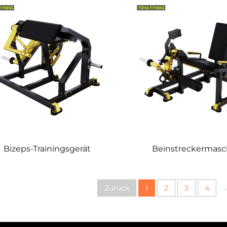
Bizeps-Trainingsgerät
Beinstreckermasc
.
Zurück
1
2
3
4