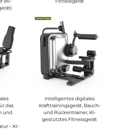
 (KI-
Fitnessgerät
gerät)
tales
Intelligentes digitales
für das
Krafttrainingsgerät, Bauch-
en und
und Rückentrainer, KI-
gestütztes Fitnessgerät
ur – KI-