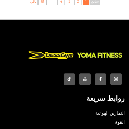
...
سابق
1
2
3
4
61
تالي
روابط سريعة
التمارين الهوائية
القوة