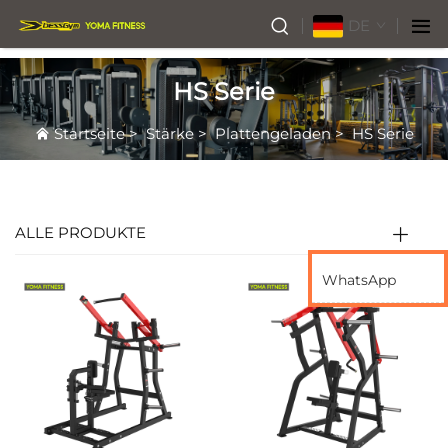
DE
HS Serie
Startseite
>
Stärke
>
Plattengeladen
>
HS Serie
ALLE PRODUKTE
WhatsApp