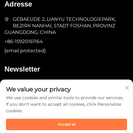
Adresse
GEBAEUDE 2, LIANYU TECHNOLOGIEPARK,
BEZIRK NANHAI, STADT FOSHAN, PROVINZ
GUANGDONG, CHINA
+86-15920161164
[email protected]
Newsletter
Absenden
We value your privacy
We use cookies and similar tools to provide our services.
If you don't want to accept all cookies, click Personalize
cookies.
Accept all
Copyright © 2025 Guangdong YOMA Fitness Technology