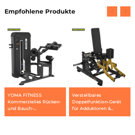
Empfohlene Produkte
YOMA FITNESS
Verstellbares
Kommerzielles Rücken-
Doppelfunktion-Gerät
und Bauch-
für Adduktoren &
Trainingsgerät
Abduktoren zur
(Doppelfunktion)
Stärkung der
Oberschenkelmuskulatur,