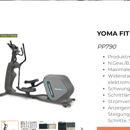
YOMA FITN
PP790
Produktm
N.Gew./B.
Maximale 
Widersta
elektrom
Schwungm
Schrittl
Stromver
Anzeigein
Steigung,
Schritte,