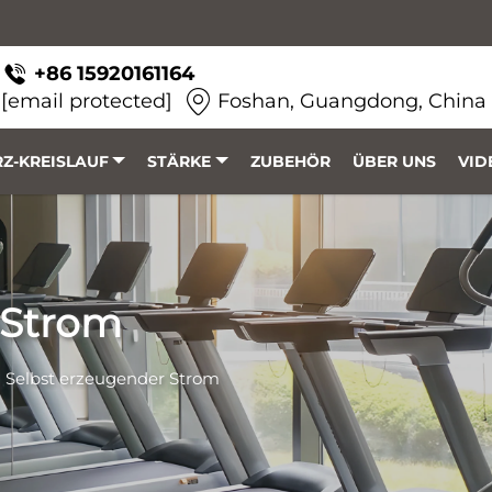
+86 15920161164
[email protected]
Foshan, Guangdong, China
Z-KREISLAUF
STÄRKE
ZUBEHÖR
ÜBER UNS
VID
 Strom
>
Selbst erzeugender Strom