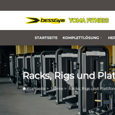
STARTSEITE
KOMPLETTLÖSUNG
HER
Racks, Rigs und Pla
Startseite
>
Stärke
>
Racks, Rigs und Plattfo