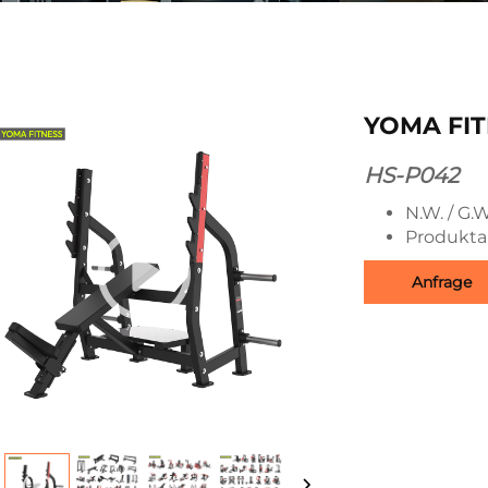
YOMA FIT
HS-P042
N.W. / G.W
Produkta
Anfrage