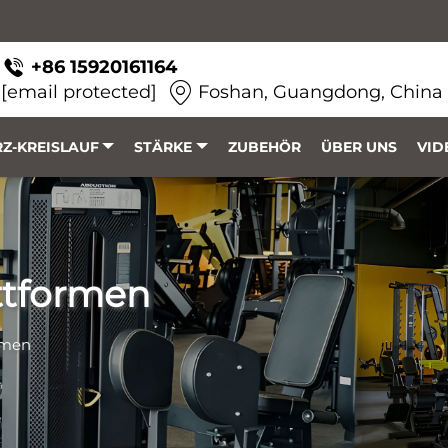
+86 15920161164
[email protected]
Foshan, Guangdong, China
Z-KREISLAUF
STÄRKE
ZUBEHÖR
ÜBER UNS
VID
ttformen
rmen