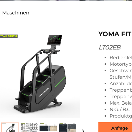
r-Maschinen
YOMA FIT
LT02EB
Bedienfe
Motortyp:
Geschwind
Stufen/M
Anzahl de
Treppenb
Treppenw
Max. Bela
N.G. / B.G
Produktg
Anfrage