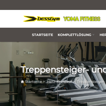
STARTSEITE
KOMPLETTLÖSUNG
HER
Treppensteiger- un
Startseite
>
Herz-Kreislauf
>
Treppensteiger