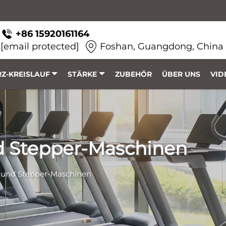
+86 15920161164
[email protected]
Foshan, Guangdong, China
Z-KREISLAUF
STÄRKE
ZUBEHÖR
ÜBER UNS
VID
d Stepper-Maschinen
- und Stepper-Maschinen