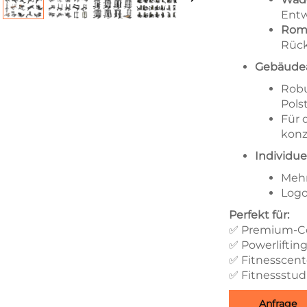
Entw
Roma
Rück
Gebäudea
Robu
Pols
Für 
konz
Individue
Mehr
Logo
Perfekt für:
✅ Premium-C
✅ Powerliftin
✅ Fitnesscent
✅ Fitnessstud
Anfrage