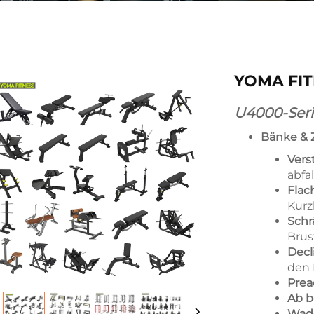
YOMA FIT
U4000-Seri
Bänke & 
Vers
abfa
Fla
Kurz
Sch
Brus
Decl
den
Prea
Ab 
Wad