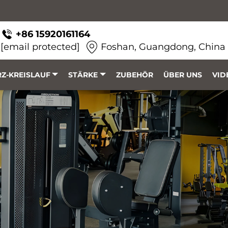
+86 15920161164
[email protected]
Foshan, Guangdong, China
Z-KREISLAUF
STÄRKE
ZUBEHÖR
ÜBER UNS
VID