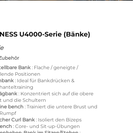
NESS U4000-Serie (Bänke)
e
Zubehör
tellbare Bank
: Flache / geneigte /
llende Positionen
chbank
: Ideal für Bankdrücken &
hanteltraining
rägbank
: Konzentriert sich auf die obere
t und die Schultern
ine bench
: Trainiert die untere Brust und
 Rumpf
cher Curl Bank
: Isoliert den Bizeps
bench
: Core- und Sit-up-Übungen
enheben-Bank im Sitzen/Stehen
: