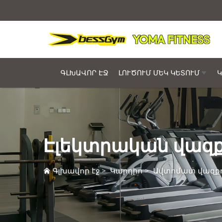
ԳԼԽԱՎՈՐ ԷՋ
ԼՈՒԾՈՒՄ ՄԵԿ ԿԵՏՈՒՄ
Կ
Էլեկտրական վազք
Գլխավոր էջ
>
Կարդիո
>
Ավտոմատ վազքո