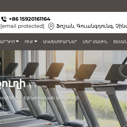
+86 15920161164
[email protected]
Ֆոշան, Գուանգդունգ, Չ
ԱՐԴԻՈ
ՈՒԺ
ԱԿՍԵՍՈՒԱՐՆԵՐ
ՄԵՐ ՄԱՍԻՆ
ՏԵՍԱ
ուղի
ւղիներ
>
Էլեկտրական վազքուղի