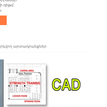
ի ռիթմ
e
րկվող արտադրանքներ