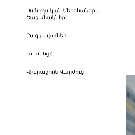
Սանդղական Մեքենաներ ԵՒ
Շագանակներ
Բազկավորներ
Լուսանցք
Վիբրացիոն Վարժուց