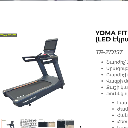
YOMA FI
(LED Էկր
TR-ZD157
Շարժիչ՝ 
Արագությ
Շարժիչի
Վազքի մա
Քաշի կար
Ֆունկցի
Լապ
Ժամ
Հան
Հեռ
Կալ