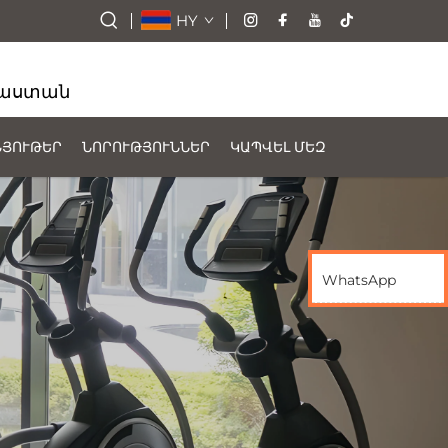
HY
ինաստան
ՆՅՈՒԹԵՐ
ՆՈՐՈՒԹՅՈՒՆՆԵՐ
ԿԱՊՎԵԼ ՄԵԶ
WhatsApp