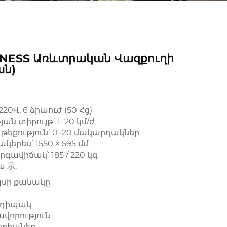
TNESS Առևտրական Վազքուղի
ան)
220Վ, 6 ձիաուժ (50 Հց)
ան տիրույթ՝ 1–20 կմ/ժ
 թեքություն՝ 0–20 մակարդակներ
կերես՝ 1550 × 595 մմ
գավիճակ՝ 185 / 220 կգ
ա 示:
սի քանակը
դիպակ
ավորություն
որիաներ