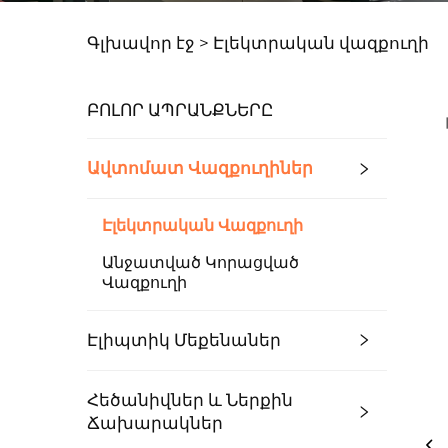
Գլխավոր էջ >
Էլեկտրական վազքուղի
ԲՈԼՈՐ ԱՊՐԱՆՔՆԵՐԸ
Ավտոմատ Վազքուղիներ
Էլեկտրական Վազքուղի
Անջատված Կորացված
Վազքուղի
Էլիպտիկ Մեքենաներ
Հեծանիվներ ԵՒ Ներքին
Ճախարակներ