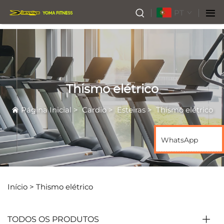
PT
Thismo elétrico
Página Inicial
>
Cardio
>
Esteiras
>
Thismo elétrico
WhatsApp
Início >
Thismo elétrico
TODOS OS PRODUTOS