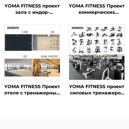
YOMA FITNESS проект
YOMA FITNESS Проект
зала с индор-
коммерческих
спиннинговыми
фитнес-клубов —
велотренажерами
комплексное
для фитнес-клуба —
сопровождение «под
комплексное
ключ»
поддерживающее
обслуживание «под
ключ»
YOMA FITNESS Проект
YOMA FITNESS проект
отеля с тренажерным
силовых тренажеров
залом, услуга
для коммерческих
полного цикла
тренажерных залов
— комплексное
решение «под ключ»