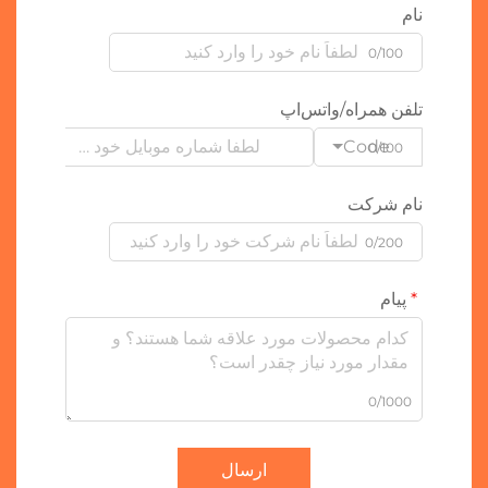
نام
0/100
تلفن همراه/واتس‌اپ
Code
0/100
نام شرکت
0/200
پیام
0/1000
ارسال