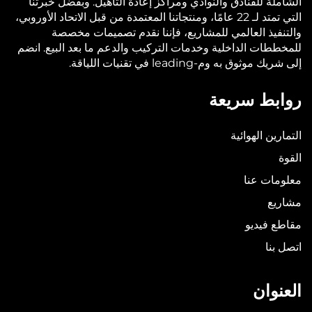
الشاملة للفنادق والنوادي ومراكز إعادة التأهيل. وبفضل خبرتنا
التي تمتد لـ 22 عامًا، ومنتجاتنا المعتمدة من قبل الاتحاد الأوروبي،
والتنفيذ العالمي للمشاريع، فإننا نقدم تصميمات مخصصة
للمخططات الداخلية وخدمات التركيب والدعم ما بعد البيع. انضم
إلى شريك موثوق به وم-leading في تقنيات اللياقة.
روابط سريعة
التمارين الهوائية
القوة
معلومات عنا
مشاريع
مقاطع فيديو
اتصل بنا
العنوان