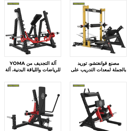
مصنع قوانغتشو، توريد
آلة التجديف من YOMA
بالجملة لمعدات التدريب على
للرياضات واللياقة البدنية، آلة
قوة المؤخرة، ماكينات تمارين
تقوية عضلات الظهر ذات
الجسر الوركي ثلاثية الأبعاد
التغذية الراجعة الجيدة،
المحملة بالأوزان، مناسبة
معدات صالات رياضية
للجيم التجاري
للمحترفين لممارسة التمارين
الرياضية لبناء العضلات