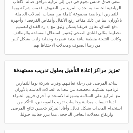
سعى فندق خمس نجوم في دبي إلى ترقية مرافق صالة الألعاب
الرياضية الخاصة به لجذب المزيد من الضيوف. قدمت شركة يوما
للتمارين الرياضية مجموعة كاملة من معدات الصالات العاملة
بالأوزان، بما في ذلك مقاعد رفع الأثقال وأقفاص القرفصاء وأجهزة
دفع الساق. تعاون فريقنا بشكل وثيق مع إدارة الفندق لتصميم
تخطيط مثالي للنادي الصحي يُحسِن استغلال المساحة والوظائف.
وكانت النتيجة منطقة لياقة بدنية عصرية وجذابة زادت بشكل كبير
من رضا الضيوف ومعدلات الاحتفاظ بهم.
تعزيز مراكز إعادة التأهيل بحلول تدريب مستهدفة
ساعد المرضى في رحلة تعافيهم. وفرت شركة يوما للتمارين
الرياضية تشكيلة مخصصة من معدات الصالات العاملة بالأوزان،
مع التركيز على السلامة وسهولة الاستخدام. أجرى فريق الخبراء
لدينا تقييمات ميدانية وجلسات تدريب للموظفين، للتأكد من
استخدام المعدات بشكل فعال. وأفاد المركز بتحسن نتائج المرضى
وارتفاع معدلات التعافي الناجحة، مما يبرز فعالية حلولنا.