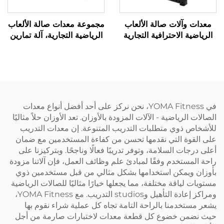
معدات وآلات صالة الألعاب
مجموعة معدات صالة الألعاب
الرياضية الاحترافية التجارية
الرياضية التجارية، آلة تمارين
YOMA Fitness، معدات
رياضية من قوانغتشو الصينية،
تدريب القوة للركوع والانحناء
جهاز ضغط ثلاثي الرؤوس
والساقين
لتمارين العضلة ذات الرأسين
في YOMA Fitness، نحن نركز على أحد أفضل أنواع معدات
الصالات الرياضية - الآلات المزودة بالأوزان. تعد الأوزان حلاً مثاليًا
للأشخاص ذوي متطلبات التدريب المتنوعة. إن معدات التدريب
على القوة التي نقدمها تحسن من كفاءة المستخدمين مع ضمان
أعلى درجات السلامة، وتوفر تدريبًا فعالًا وناجحًا. وبتركيزنا على
راحة المستخدم وفقًا لمبادئ علم وظائف العمل، فإن آلاتنا مزودة
بأوزان ويمكن استخدامها بشكل مثالي من قبل مستخدمين ذوي
مستويات لياقة مختلفة، مما يجعلها خيارًا مثاليًا للصالات الرياضية
ومراكز إعادة التأهيل وstudios التدريب. مع YOMA Fitness،
يشعر مستخدمنا بالراحة التامة تجاه كل عملية شراء نقوم بها
حيث نضمن خضوع كل قطعة معدات لاختبارات صارمة من أجل