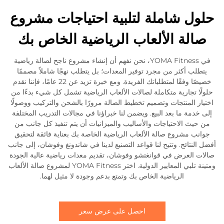
حلول شاملة لتلبية احتياجات مشروع
صالة الألعاب الرياضية الخاص بك
في YOMA Fitness، نحن نفهم أن إنشاء مشروع ناجح لصالة رياضية
يتطلب أكثر من مجرد توفير المعدات؛ بل يتطلب نهجًا شاملاً مصممًا
خصيصًا وفقًا لمتطلباتك الفريدة. ومع خبرة تزيد عن 22 عامًا، فإننا نقدم
حلولًا تجارية متكاملة لصالات الألعاب الرياضية تشمل كل شيء بدءًا من
اختيار المنتجات وتصميم تخطيط الصالة مرورًا بالشحن والتركيب ووصولًا
إلى خدمة ما بعد البيع. ويضمن لنا خبراؤنا في مجالات التدريب المختلفة
من حيث الاحتياجات والأساليب والميزانيات أن يتم تنفيذ كل جانب من
جوانب مشروع صالة الألعاب الرياضية الخاصة بك بعناية فائقة لتحقيق
أفضل النتائج. وتتيح لنا قواعد التصنيع لدينا في شاندونغ وفوشان، إلى جانب
صالات العرض في قوانغتشو وفوشان، تقديم معدات رياضية عالية الجودة
ومتينة تلبي المعايير الدولية. اختر YOMA Fitness لمشروع صالة الألعاب
الرياضية الخاص بك وتمتع بدعم وجودة لا مثيل لهما.
احصل على عرض سعر