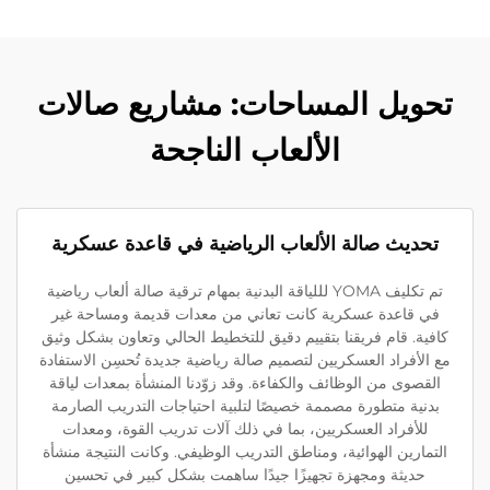
تحويل المساحات: مشاريع صالات
الألعاب الناجحة
تحديث صالة الألعاب الرياضية في قاعدة عسكرية
تم تكليف YOMA لللياقة البدنية بمهام ترقية صالة ألعاب رياضية
في قاعدة عسكرية كانت تعاني من معدات قديمة ومساحة غير
كافية. قام فريقنا بتقييم دقيق للتخطيط الحالي وتعاون بشكل وثيق
مع الأفراد العسكريين لتصميم صالة رياضية جديدة تُحسِن الاستفادة
القصوى من الوظائف والكفاءة. وقد زوّدنا المنشأة بمعدات لياقة
بدنية متطورة مصممة خصيصًا لتلبية احتياجات التدريب الصارمة
للأفراد العسكريين، بما في ذلك آلات تدريب القوة، ومعدات
التمارين الهوائية، ومناطق التدريب الوظيفي. وكانت النتيجة منشأة
حديثة ومجهزة تجهيزًا جيدًا ساهمت بشكل كبير في تحسين