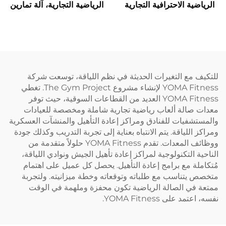
الرياضية الاحترافية التجارية
الرياضية التجارية، آلة تمارين
YOMA Fitness، معدات
رياضية من قوانغتشو الصينية،
تدريب القوة للركوع والانحناء
جهاز ضغط ثلاثي الرؤوس
والساقين
لتمارين العضلة ذات الرأسين
للتكيف مع التغيرات الحديثة في نظم اللياقة، توسعت شركة
YOMA Fitness لإنشاء مشروع The Gym Project. تغطي
YOMA Fitness العديد من القطاعات السوقية، حيث توفر
معدات صالة ألعاب رياضية تجارية شاملة ومخصصة للعيادات
والمستشفيات للفنادق ومراكز إعادة التأهيل والمنشآت العسكرية
ومراكز اللياقة. يتم الانتباه بعناية إلى تجربة التدريب وكذلك جودة
ووظائف المعدات. تقدم YOMA Fitness حلولاً متقدمة من
الناحية التكنولوجية لمراكز إعادة تأهيل الجيش ونوادي اللياقة،
مُتكاملة مع برامج إعادة التأهيل. يحصل كل عميل على اهتمام
متخصص يتناسب مع طلباته وتوقعاته وخطة ميزانيته. ولتجربة
ممتعة في الصالة الرياضية تكون محفزة وملهمة في الوقت
نفسه، اعتمد على YOMA Fitness.