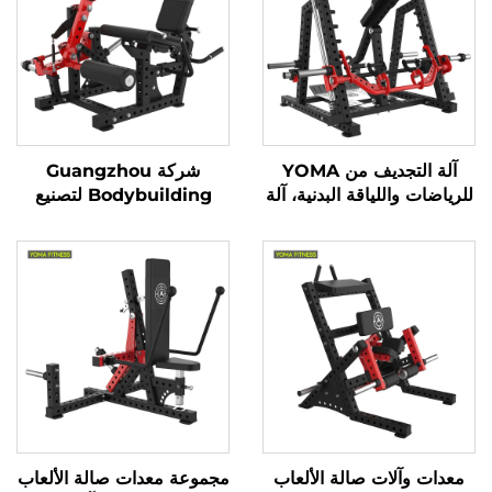
آلة التجديف من YOMA
شركة Guangzhou
للرياضات واللياقة البدنية، آلة
Bodybuilding لتصنيع
تقوية عضلات الظهر ذات
معدات الصالات الرياضية
التغذية الراجعة الجيدة،
الثقيلة YOMA Fitness
معدات صالات رياضية
معدات رياضية آلة ثني وتمديد
للمحترفين لممارسة التمارين
الساقين للقوة
الرياضية لبناء العضلات
معدات وآلات صالة الألعاب
مجموعة معدات صالة الألعاب