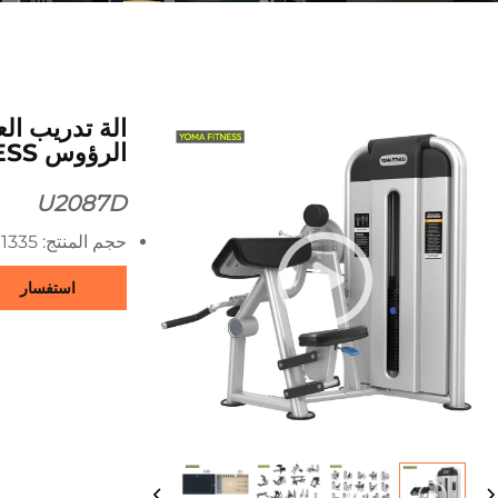
آلة تدريب الع
الرؤوس YOMA FITNESS
U2087D
حجم المنتج: 1335×1065×1535 مم
استفسار