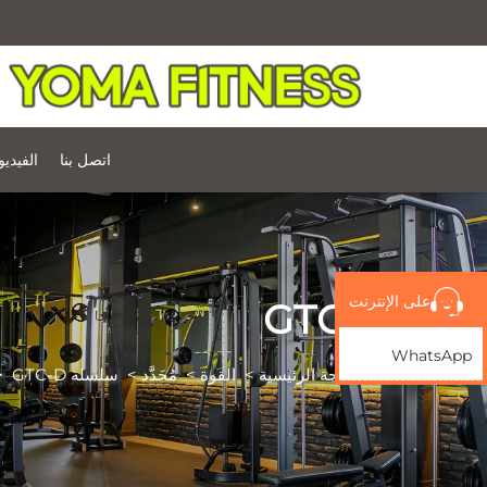
اتصل بنا
الفيدي
على الإنترنت
GTC-D
WhatsApp
الصفحة الرئيسية
>
القوة
>
مُحَدَّد
>
سلسلة GTC
GTC-D
>