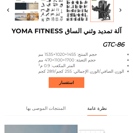
آلة تمديد وثني الساق YOMA FITNESS
GTC-86
حجم المنتج: 1455×1020×1535 مم
حجم التعبئة: 1700×1100×470 مم
المتر المكعب: 0.9 م³
الوزن الصافي/الوزن الإجمالي: 255 كجم/289 كجم
استفسار
نظرة عامة
المنتجات الموصى بها