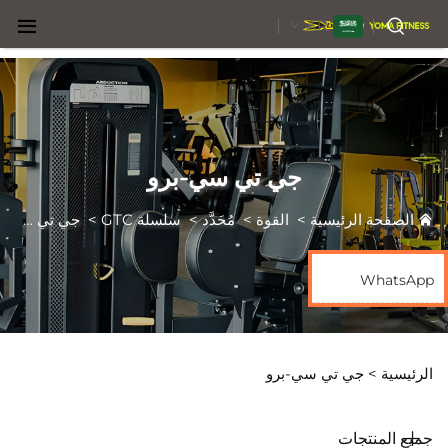
AR
جي تي سي-برو
الصفحة الرئيسية
>
القوة
>
مُحَدَّد
>
سلسلة GTC
>
جي تي سي-برو
WhatsApp
الرئيسية >
جي تي سي-برو
جميع المنتجات