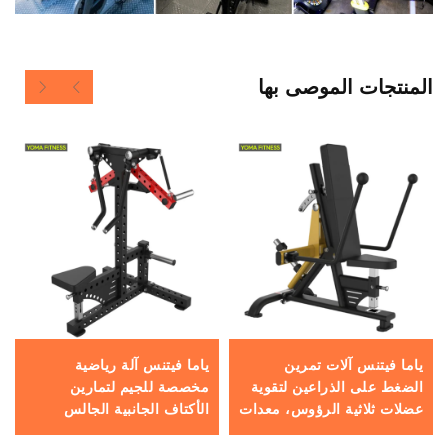
المنتجات الموصى بها
ياما فيتنس آلات تمرين
ياما فيتنس آلة رياضية
الضغط على الذراعين لتقوية
مخصصة للجيم لتمارين
عضلات ثلاثية الرؤوس، معدات
الأكتاف الجانبية الجالس
صالة رياضية تجارية من مورد
والواقف