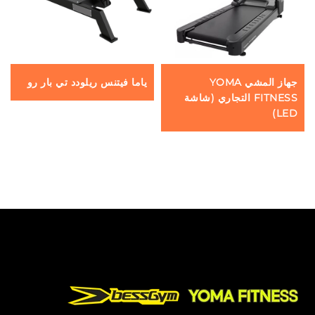
جهاز المشي YOMA
ياما فيتنس ريلودد تي بار رو
FITNESS التجاري (شاشة
LED)