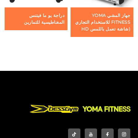
جهاز المشي YOMA
دراجة يو ما فيتنس
FITNESS للاستخدام التجاري
المغناطيسية للتمارين
(شاشة تعمل باللمس HD
مقاس 32 بوصة)