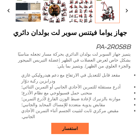
جهاز يواما فيتنس سوبر لت بولدان دائري
PA-2R058B
يتميز جهاز السوبر لت بولدان الدائري بحركة مسار تجعله مناسبًا
بشكل خاص لعرض العضلات في الظهر (عضلة التيريس الميجور
والجزء العلوي من الظهر). ويتميز بما يلي:
مقعد قابل للتعديل في الارتفاع مع دعم هيدروليكي غازي
ودرابزين ركبة دوّار
أذرع مستقلة للتمرين الأحادي الجانبي أو التمرين الثنائي؛
منحنى حمل فسيولوجي مع نظام الأذرع؛
موازنة بالزنبرك لإعادة ضبط الوزن الفارغ لأذرع التمرين؛
مقابض يدوية متعددة للإمساك المحايد والجانبي؛
مقبض مركزي ثابت لتثبيت الجسم أثناء التمرين الأحادي
الجانبي.
استفسار